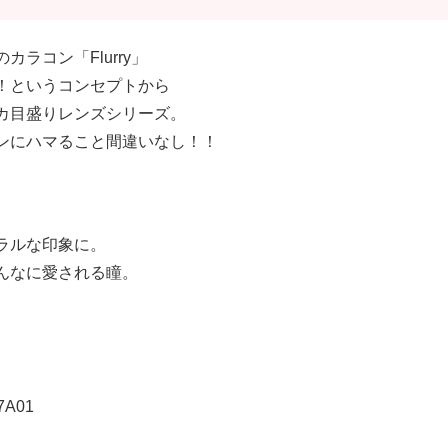
カラコン「Flurry」
！というコンセプトから
カ目盛りレンズシリーズ。
ンにハマること間違いなし！！
ラルな印象に。
んなに愛される瞳。
7A01