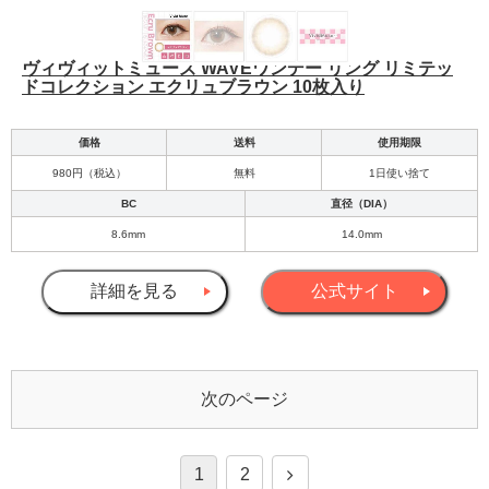
ヴィヴィットミューズ WAVEワンデー リング リミテッ
ドコレクション エクリュブラウン 10枚入り
価格
送料
使用期限
980円（税込）
無料
1日使い捨て
BC
直径（DIA）
8.6mm
14.0mm
詳細を見る
公式サイト
次のページ
1
2